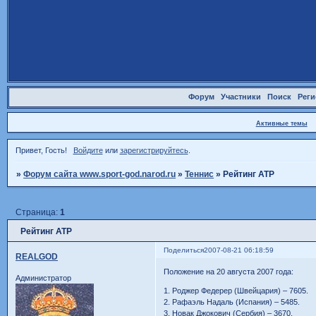
Форум
Участники
Поиск
Реги
Активные темы
Привет, Гость!
Войдите
или
зарегистрируйтесь
.
»
Форум сайта www.sport-god.narod.ru
»
Теннис
»
Рейтинг ATP
Страница:
1
Рейтинг ATP
Поделиться
2007-08-21 06:18:59
REALGOD
Положение на 20 августа 2007 года:
Администратор
1. Роджер Федерер (Швейцария) – 7605.
2. Рафаэль Надаль (Испания) – 5485.
3. Новак Джокович (Сербия) – 3670.