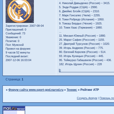
4. Николай Давыденко (Россия) – 3415.
5. Энди Роддик (США) – 2990.
6. Джеймс Блэйк (США) – 2310.
7. Марк Гонсалес (Чили) – 2255.
8. Томи Робредо (Испания) – 1950.
9. Томаш Бердых (Чехия) – 1925.
Зарегистрирован
: 2007-08-04
10. Томи Хаас (Германия) – 1880.
Приглашений:
0
...
Сообщений:
73
11. Михаил Южный (Россия) – 1880.
Уважение:
0
25. Марат Сафин (Росссия) – 1155.
Позитив:
0
27. Дмитрий Турсунов (Россия) – 1020.
Пол:
Мужской
39. Игорь Андреев (Россия) – 775.
Провел на форуме:
80. Евгений Королев (Россия) – 514.
9 часов 52 минуты
93. Игорь Куницын (Россия) – 445.
Последний визит:
2007-12-06 16:03:04
95. Теймураз Габашвили (Россия) – 436.
182. Игорь Щукин (Россия) – 228
0
Страница:
1
»
Форум сайта www.sport-god.narod.ru
»
Теннис
»
Рейтинг ATP
Создать форум
|
Помощь п